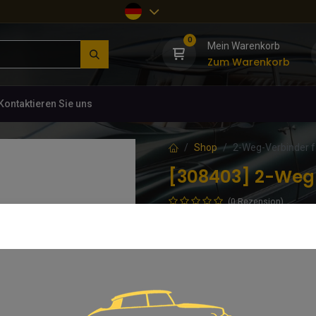
0
Mein Warenkorb
Zum Warenkorb
Kontaktieren Sie uns
Shop
2-Weg-Verbinder f
[308403] 2-Weg-
(0 Rezension)
DJ39466 um jeweils zwei Leitunge
Auto)
5,74
€
inkl. MwSt.