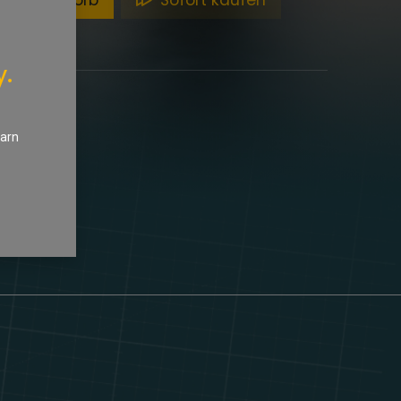
en Warenkorb
Sofort kaufen
y.
earn