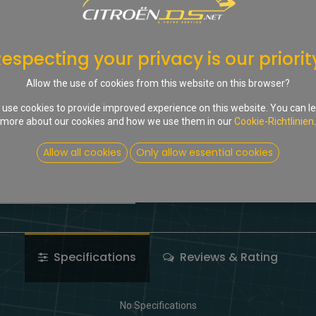
In d
Auf die Wunschliste
especting your privacy is our priorit
Share :
Allow the use of cookies from this website on this browser?
Terms and Conditions
use cookies to provide improved experience on this website. You can l
more about our cookies and how we use them in our
Cookie-Richtlinien
.
Allow all cookies
Only allow essential cookies
Specifications
Reviews & Rating
No Specifications