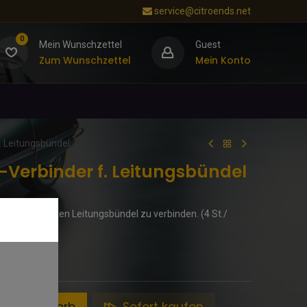
service@citroends.net
0
Mein Wunschzettel
Guest
Zum Wunschzettel
Mein Konto
. Leitungsbündel
Verbinder f. Leitungsbündel
n des geteilten Leitungsbündel zu verbinden. (4 St./