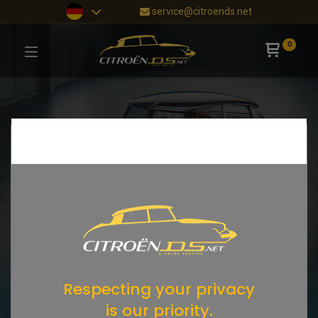
service@citroends.net
0
Respecting your privacy
is our priority.