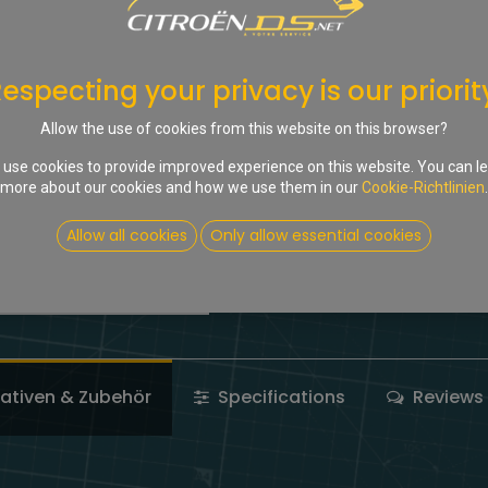
Ja, ich sende das gebrau
Eingang meines Gebrauc
Bankkonto, fügen Sie bi
especting your privacy is our priorit
Compare
Auf die Wu
Allow the use of cookies from this website on this browser?
Kontaktieren Sie uns
use cookies to provide improved experience on this website. You can l
more about our cookies and how we use them in our
Cookie-Richtlinien
.
Share :
Allow all cookies
Only allow essential cookies
Terms and Conditions
nativen & Zubehör
Specifications
Reviews 