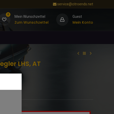
service@citroends.net
0
Mein Wunschzettel
Guest
Zum Wunschzettel
Mein Konto
AT
egler LHS, AT
usch