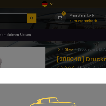
0
Mein Warenkorb
Zum Warenkorb
Kontaktieren Sie uns
Shop
Druckregler LHS, 
[308040] Druckr
(0 Rezension)
Überholtes Originalteil, im Austa
178,36
€
inkl. MwSt.
Kaution