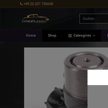
+49 (0) 201 736668
Home
Shop
Cateogries