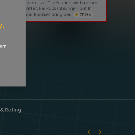
chte Austauschteil zu. Die Kaution wird mir bei
htteils erstattet. Bei Rückzahlungen auf Ihr
+
tte IBAN+BIC der Rücksendung bei.
75,01
€
y.
nschliste
earn
& Rating