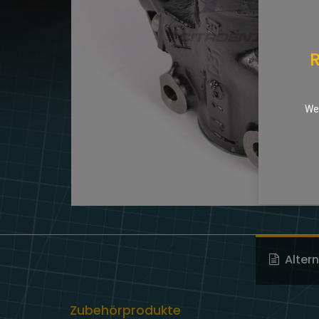
R
We 
Alter
Zubehörprodukte