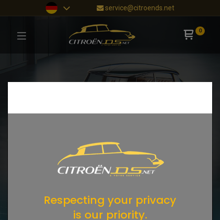
service@citroends.net
0
Respecting your privacy
is our priority.