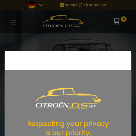
service@citroends.net
0
Respecting your privacy
is our priority.