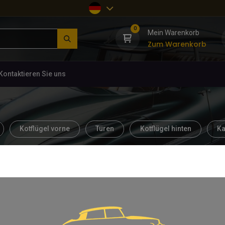
0
Mein Warenkorb
Zum Warenkorb
Kontaktieren Sie uns
Kotflügel vorne
Türen
Kotflügel hinten
Ka
tems