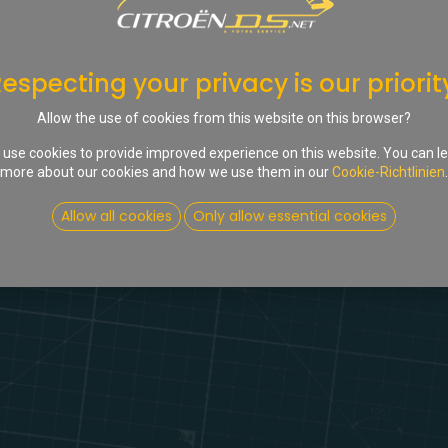
We couldn't find an
No product defined in category
DS Cabriolet /
especting your privacy is our priorit
Allow the use of cookies from this website on this browser?
use cookies to provide improved experience on this website. You can l
more about our cookies and how we use them in our
Cookie-Richtlinien
.
Allow all cookies
Only allow essential cookies