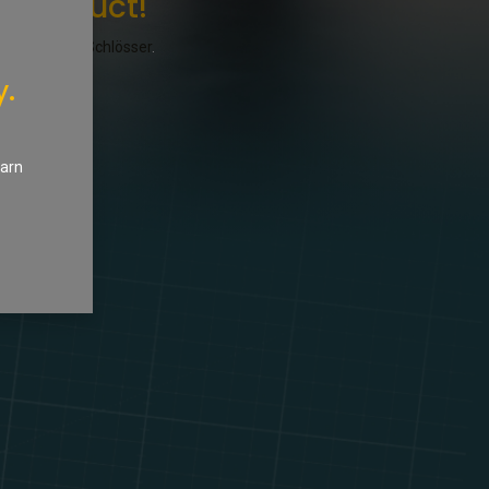
y product!
 Karosserie / Schlösser
.
y.
earn