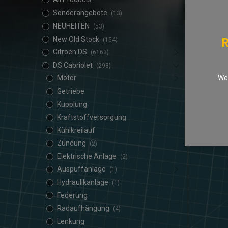
Sonderangebote
(13)
NEUHEITEN
(53)
R
New Old Stock
(154)
Citroën DS
(6163)
DS Cabriolet
(298)
We 
Motor
Getriebe
Kupplung
Kraftstoffversorgung
Kühlkreilauf
Zündung
(2)
Elektrische Anlage
(2)
Auspuffanlage
(1)
Hydraulikanlage
(1)
Federung
Radaufhängung
(4)
Lenkung