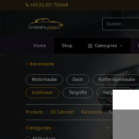
+49 (0) 201 736668
Home
Shop
Cateogries
Karosserie
Motorhaube
Dach
Kofferraumhaube
Schlösser
Türgriffe
Verglasung
Products
DS Cabriolet
Karosserie
Schlösser
- 0 i
Categories
All Products