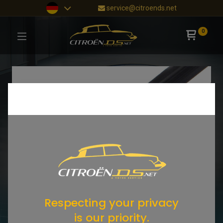
service@citroends.net
0
Respecting your privacy
is our priority.