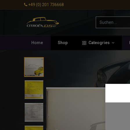
+49 (0) 201 736668
Home
Shop
Cateogries