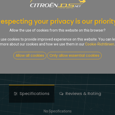
Nur 1 Stck. auf Lager.
especting your privacy is our priorit
In d
Allow the use of cookies from this website on this browser?
Auf die Wunschliste
use cookies to provide improved experience on this website. You can l
more about our cookies and how we use them in our
Cookie-Richtlinien
.
Share :
Allow all cookies
Only allow essential cookies
Terms and Conditions
Specifications
Reviews & Rating
No Specifications