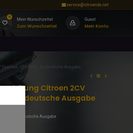
service@citroends.net
0
Mein Wunschzettel
Guest
Zum Wunschzettel
Mein Konto
V Speciale, ORIGINAL, die deutsche Ausgabe
sanleitung Citroen 2CV
NAL, die deutsche Ausgabe
Original, die deutsche Ausgabe