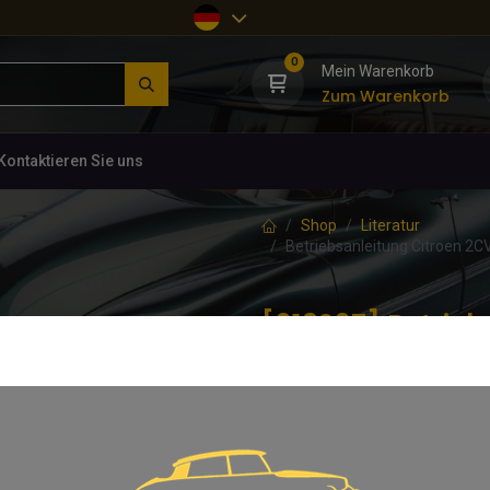
0
Mein Warenkorb
Zum Warenkorb
Kontaktieren Sie uns
Shop
Literatur
Betriebsanleitung Citroen 2C
[918297] Betrieb
Speciale, ORIGI
(0 Rezension)
Betriebsanleitung 2CV Speciale, 
87,00
€
inkl. MwSt.