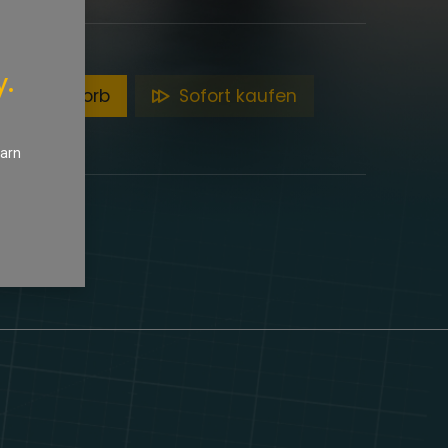
y.
en Warenkorb
Sofort kaufen
earn