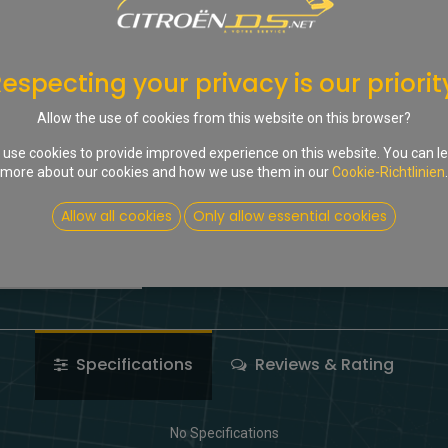
Nur 3 Stck. auf Lager.
In d
especting your privacy is our priorit
Allow the use of cookies from this website on this browser?
Auf die Wunschliste
use cookies to provide improved experience on this website. You can l
more about our cookies and how we use them in our
Cookie-Richtlinien
.
Share :
Terms and Conditions
Allow all cookies
Only allow essential cookies
Specifications
Reviews & Rating
No Specifications