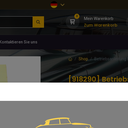
0
Mein Warenkorb
Zum Warenkorb
Kontaktieren Sie uns
Shop
Betriebsanleitung 
[918290] Betrieb
ORIGINAL, die d
(0 Rezension)
Die wichtigsten Einstellungen un
69,56
€
inkl. MwSt.