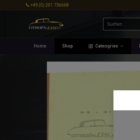
+49 (0) 201 736668
Home
Shop
Cateogries