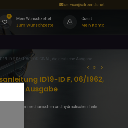
service@citroends.net
0
Mein Wunschzettel
Guest
Zum Wunschzettel
Mein Konto
ID19-ID F, 06/1962, ORIGINAL, die deutsche Ausgabe
sanleitung ID19-ID F, 06/1962,
eutsche Ausgabe
d Kontrollen der mechanischen und hydraulischen Teile.