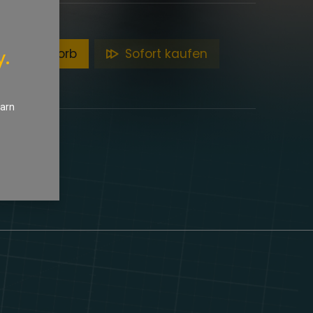
en Warenkorb
Sofort kaufen
y.
earn