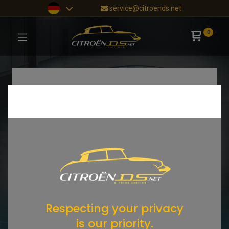
service@citroends.net
0
Respecting your privacy
is our priority.