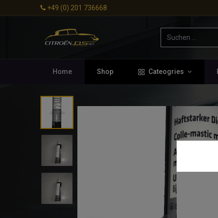
+49 (0) 201 736668
Home
Shop
Cateogries