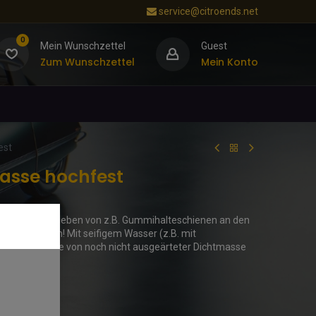
service@citroends.net
0
Mein Wunschzettel
Guest
Zum Wunschzettel
Mein Konto
est
asse hochfest
bdichten, verkleben von z.B. Gummihalteschienen an den
 Unentbehrlich! Mit seifigem Wasser (z.B. mit
chen und Hände von noch nicht ausgeärteter Dichtmasse