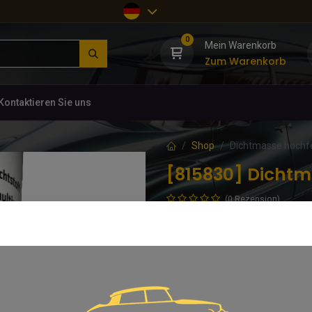
0
Mein Warenkorb
Zum Warenkorb
Kontaktieren Sie uns
Shop
Dichtmasse hochf
[815830] Dichtm
(0 Rezension)
Z.B. zum Einkleben des Dachs. A
Türunterkanten, oder Zierleisten!
Spülmittelbeigabe) sind Lackflä
leicht zu reinigen.
11,42
€
inkl. MwSt.