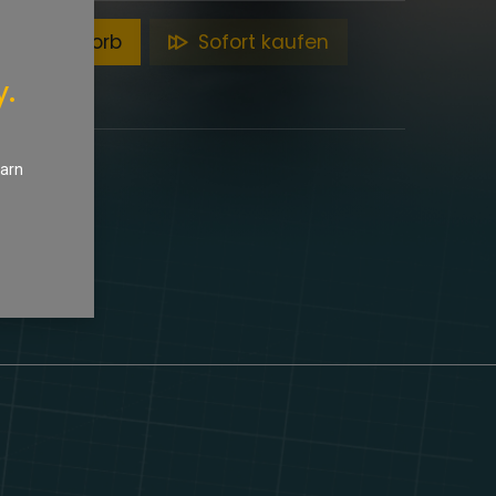
en Warenkorb
Sofort kaufen
y.
earn