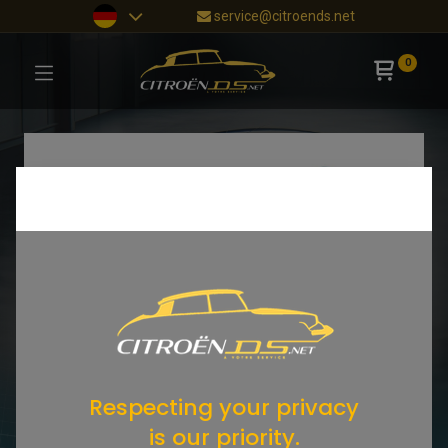
service@citroends.net
0
Respecting your privacy
is our priority.