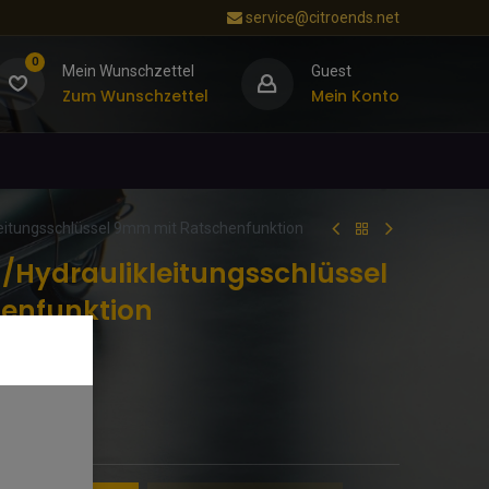
service@citroends.net
0
Mein Wunschzettel
Guest
Zum Wunschzettel
Mein Konto
eitungsschlüssel 9mm mit Ratschenfunktion
/Hydraulikleitungsschlüssel
enfunktion