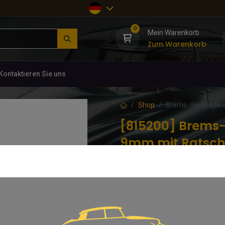
0
Mein Warenkorb
Zum Warenkorb
Kontaktieren Sie uns
Shop
Brems-/Hydraulikl
[815200] Brems-
9mm mit Ratsch
(0 Rezension)
SW9
22,97
€
inkl. MwSt.