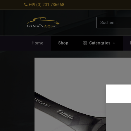
+49 (0) 201 736668
Home
Shop
Cateogries