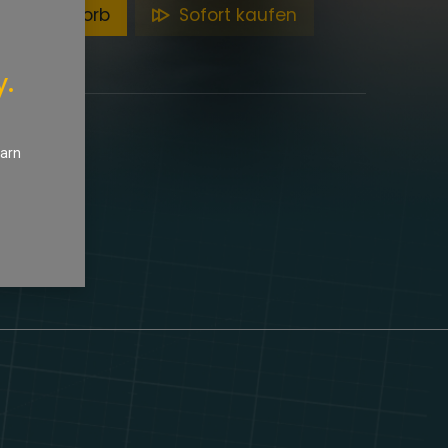
en Warenkorb
Sofort kaufen
y.
earn