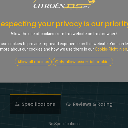
In d
Auf die Wunschliste
especting your privacy is our priorit
Share :
Allow the use of cookies from this website on this browser?
Terms and Conditions
use cookies to provide improved experience on this website. You can l
more about our cookies and how we use them in our
Cookie-Richtlinien
.
Allow all cookies
Only allow essential cookies
Specifications
Reviews & Rating
No Specifications