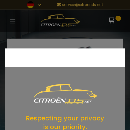
service@citroends.net
0
Respecting your privacy
is our priority.