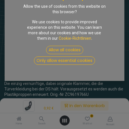
Allow the use of cookies from this website on
this browser?
We use cookies to provide improved
experience on this website. You can learn
more about our cookies and how we use
them in our
Cookie-Richtlinien
.
Shop
Klammer Türverkleidung, per Stück
Allow all cookies
[717734] Klammer
Only allow essential cookies
Türverkleidung, per Stück
(0 Rezension)
Die einzig vernünftige, dabei originale Klammer, die die
Türverkleidung bei der DS hält. Vorausgesetzt es werden auch die
Plastikproppen erneuert. Orig.-Nr ZC9619766U
Price:
In den Warenkorb
0,92
€
inkl. MwSt.
0,92
€
0
Home
Search
Wishlist
Account