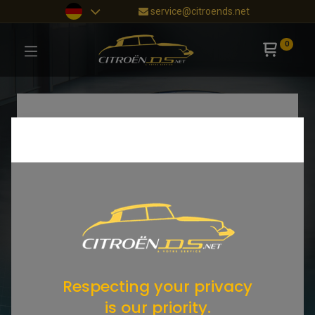
service@citroends.net
0
Respecting your privacy
is our priority.