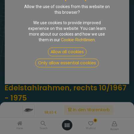
Allow the use of cookies from this website on
this browser?
We use cookies to provide improved
experience on this website. You can learn
more about our cookies and how we use
them in our
Cookie-Richtlinien
.
Shop
Blinker vorne weiß, mit Edelstahlrahmen, rechts 10/1967 -
Allow all cookies
1975
Only allow essential cookies
[616242] Blinker vorne weiß, mit
Edelstahlrahmen, rechts 10/1967
- 1975
Price:
(0 Rezension)
In den Warenkorb
98,65
€
Vorderer rechter Blinker mit Edelstahlrahmen. Hochwertige
0
originalgetreue Nachfertigung
Home
Search
Wishlist
Account