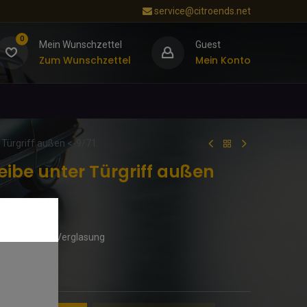
service@citroends.net
0
Mein Wunschzettel
Guest
Zum Wunschzettel
Mein Konto
 Türgriff außen <-9/71
heibe unter Türgriff außen
ie, Schlösser, Verglasung