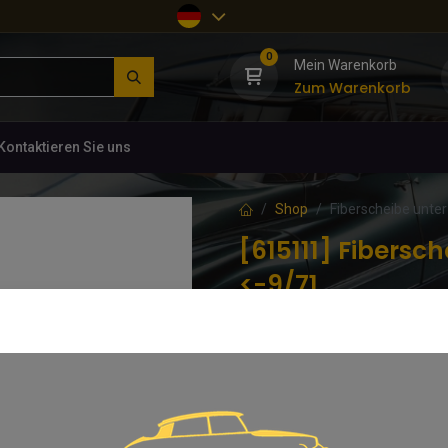
0
Mein Warenkorb
Zum Warenkorb
Kontaktieren Sie uns
Shop
Fiberscheibe unter
[615111] Fibersc
<-9/71
(0 Rezension)
Citroën, DS, Ersatzteile, Karosser
1,62
€
inkl. MwSt.