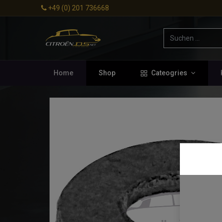
+49 (0) 201 736668
Home
Shop
Cateogries