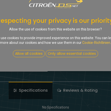
In d
Auf die Wunschliste
especting your privacy is our priorit
Share :
Allow the use of cookies from this website on this browser?
Terms and Conditions
use cookies to provide improved experience on this website. You can l
more about our cookies and how we use them in our
Cookie-Richtlinien
.
Allow all cookies
Only allow essential cookies
Specifications
Reviews & Rating
No Specifications