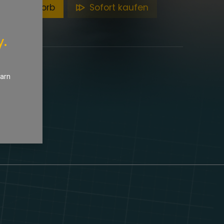
en Warenkorb
Sofort kaufen
y.
earn