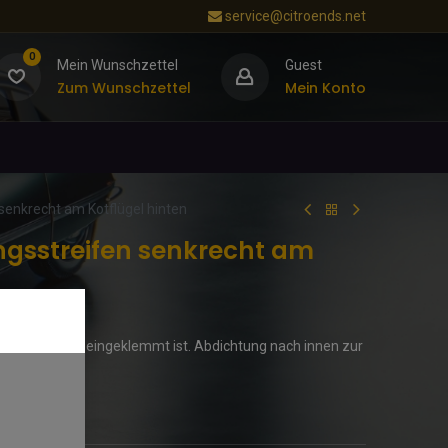
service@citroends.net
0
Mein Wunschzettel
Guest
Zum Wunschzettel
Mein Konto
senkrecht am Kotflügel hinten
ngsstreifen senkrecht am
r am Kotflügel eingeklemmt ist. Abdichtung nach innen zur