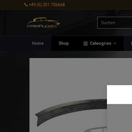
+49 (0) 201 736668
Home
Shop
Cateogries