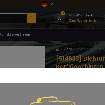
0
Mein Warenkorb
Zum Warenkorb
Kontaktieren Sie uns
Shop
Dichtungsstreifen 
[514633] Dichtu
Kotflügel hinten
(0 Rezension)
Dichtung mit Streifen-Dessin, de
C-Säule. D 851-68
8,33
€
inkl. MwSt.