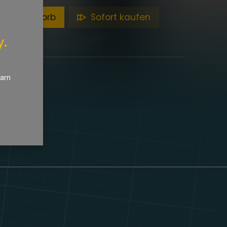
en Warenkorb
Sofort kaufen
y.
earn