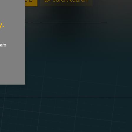
en Warenkorb
Sofort kaufen
y.
earn