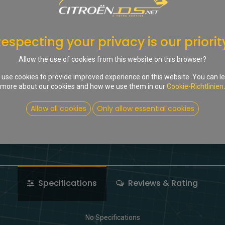
In d
Auf die Wunschliste
especting your privacy is our priorit
Share :
Allow the use of cookies from this website on this browser?
Terms and Conditions
use cookies to provide improved experience on this website. You can l
more about our cookies and how we use them in our
Cookie-Richtlinien
.
Allow all cookies
Only allow essential cookies
Specifications
Reviews & Rating
No Specifications