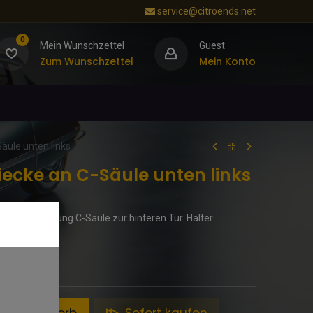
service@citroends.net
0
Mein Wunschzettel
Guest
Zum Wunschzettel
Mein Konto
ule unten links
cke an C-Säule unten links
ks. Abdichtung C-Säule zur hinteren Tür. Halter
1