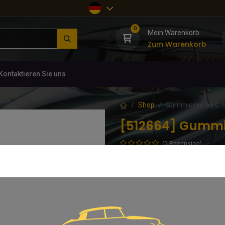
0
Mein Warenkorb
Zum Warenkorb
Kontaktieren Sie uns
Shop
Gummiecke an C-Sä
[512664] Gummie
(0 Rezension)
Gummiecken an C-Säulen unten lin
abgefault, Gummi weg... D 842-6
7,74
€
inkl. MwSt.