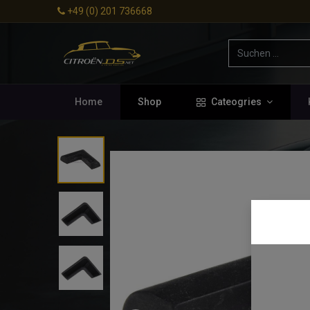
+49 (0) 201 736668
Home
Shop
Cateogries