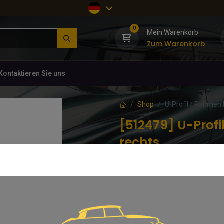
0
Mein Warenkorb
Zum Warenkorb
Kontaktieren Sie uns
Shop
U-Profil / Rahmen
[512479] U-Prof
rechts
(0 Rezension)
Passgenau gefertigtes Reparatu
22,15
€
inkl. MwSt.