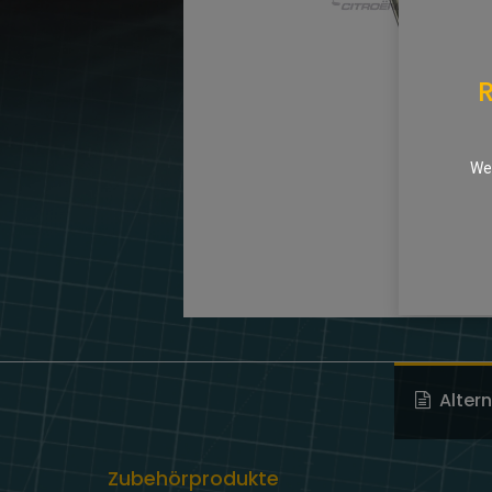
R
We 
Alter
Zubehörprodukte