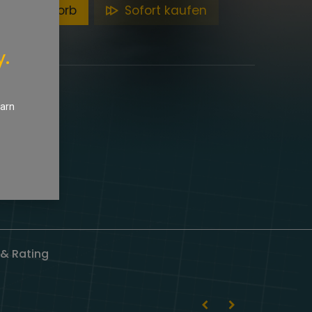
en Warenkorb
Sofort kaufen
y.
earn
& Rating