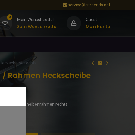
service@citroends.net
0
Mein Wunschzettel
Guest
Zum Wunschzettel
Mein Konto
 Heckscheibe rechts
il / Rahmen Heckscheibe
rblech. Heckscheibenrahmen rechts