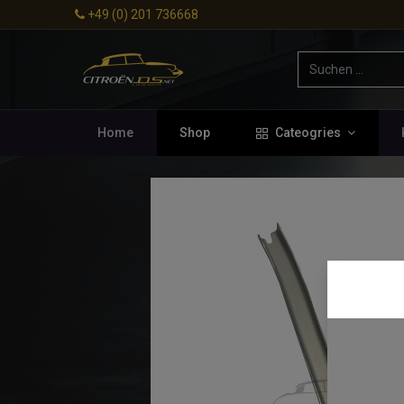
+49 (0) 201 736668
Home
Shop
Cateogries