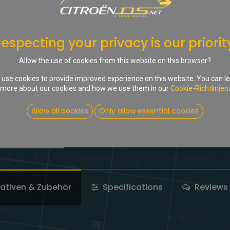
In d
Auf die Wunschliste
especting your privacy is our priorit
Share :
Allow the use of cookies from this website on this browser?
Terms and Conditions
use cookies to provide improved experience on this website. You can l
more about our cookies and how we use them in our
Cookie-Richtlinien
.
Allow all cookies
Only allow essential cookies
nativen & Zubehör
Specifications
Reviews 