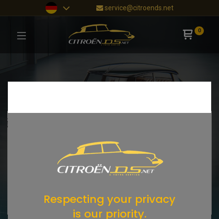
service@citroends.net
0
Respecting your privacy
is our priority.