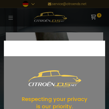
service@citroends.net
0
Respecting your privacy
is our priority.