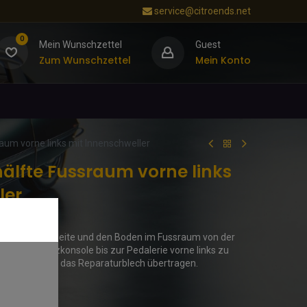
service@citroends.net
0
Mein Wunschzettel
Guest
Zum Wunschzettel
Mein Konto
aum vorne links mit Innenschweller
älfte Fussraum vorne links
ler
hwellerinnenseite und den Boden im Fussraum von der
 von der Sitzkonsole bis zur Pedalerie vorne links zu
ns sind 1:1 auf das Reparaturblech übertragen.