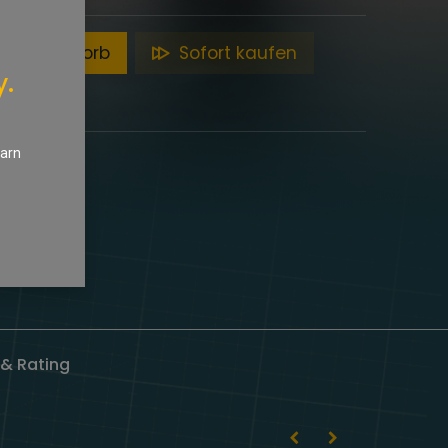
en Warenkorb
Sofort kaufen
y.
earn
& Rating