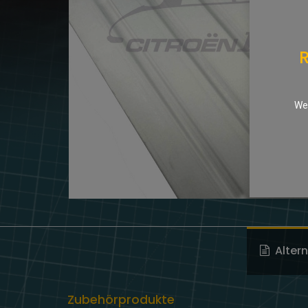
R
We 
Alter
Zubehörprodukte