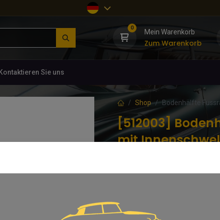
0
Mein Warenkorb
Zum Warenkorb
Kontaktieren Sie uns
Shop
Bodenhälfte Fussr
[512003] Bodenh
mit Innenschwel
(0 Rezension)
Reparaturblech um die rechte Sc
Motorbucht bis zum Schweller und
reparieren. Alle Sicken des Bode
63,53
€
inkl. MwSt.