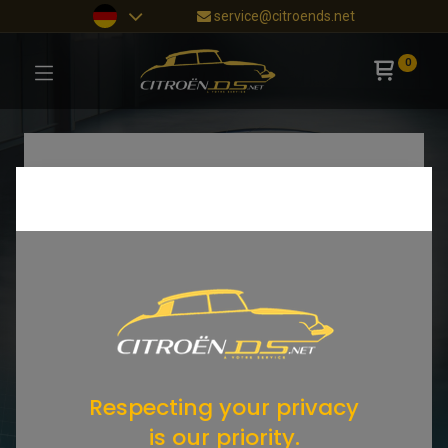
service@citroends.net
0
Respecting your privacy
is our priority.