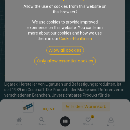
Allow the use of cookies from this website on
this browser?
We use cookies to provide improved
experience on this website. You can learn
more about our cookies and how we use
them in our
Cookie-Richtlinien
.
Shop
Zange für Ligarex Spannband
Allow all cookies
[309433] Zange für Ligarex
Only allow essential cookies
Spannband
(0 Rezension)
Ligarex, Hersteller von Ligaturen und Befestigungsprodukten, ist
seit 1939 im Geschäft. Die Produkte der Marke sind Referenzen in
verschiedenen Branchen. Unverzichtbares Produkt für die
Renovierung von Altfahrzeugen, die Befestigung von
Price:
In den Warenkorb
Kühlschläuchen, Luft- oder Heizungsrohren.
83,15
€
0
83,15
€
inkl. MwSt.
Home
Search
Wishlist
Account