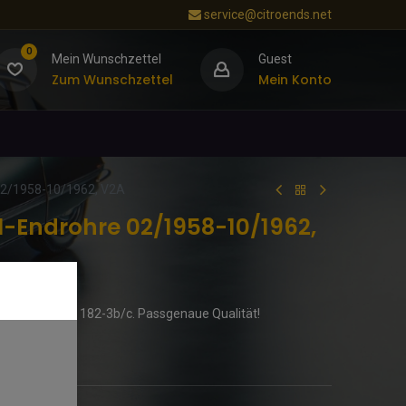
service@citroends.net
0
Mein Wunschzettel
Guest
Zum Wunschzettel
Mein Konto
02/1958-10/1962, V2A
-Endrohre 02/1958-10/1962,
schstück. DM 182-3b/c. Passgenaue Qualität!