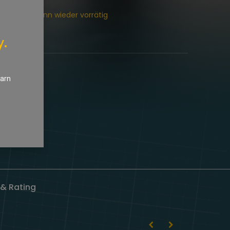
chtigung, wenn wieder vorrätig
y.
earn
& Rating