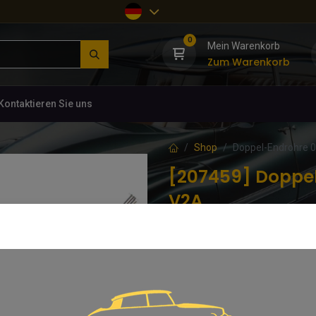
0
Mein Warenkorb
Zum Warenkorb
Kontaktieren Sie uns
Shop
Doppel-Endrohre 
[207459] Doppel
V2A
(0 Rezension)
EDELSTAHL-Doppelrohre mit Flan
369,35
€
inkl. MwSt.