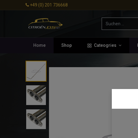
+49 (0) 201 736668
Home
Shop
Cateogries