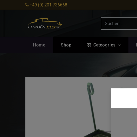
+49 (0) 201 736668
Home
Shop
Cateogries