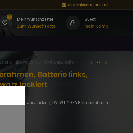
service@citroends.net
0
Mein Wunschzettel
Guest
Zum Wunschzettel
Mein Konto
tterie links, verzinkt und schwarz lackiert
erahmen, Batterie links,
warz lackiert
verzinkt und schwarz lackiert, DV 531-297A Batterierahmen
l, schwarz