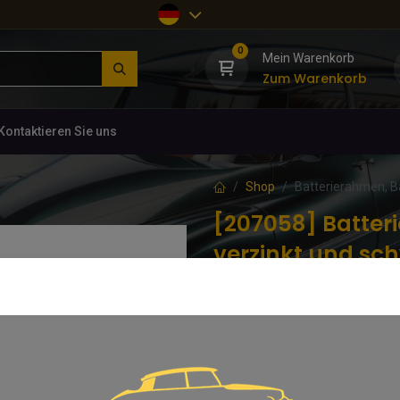
0
Mein Warenkorb
Zum Warenkorb
Kontaktieren Sie uns
Shop
Batterierahmen, Ba
[207058] Batteri
verzinkt und sch
(0 Rezension)
Batterierahmen, Batterie links, 
für Batterie links Vergasermodel
74,38
€
inkl. MwSt.