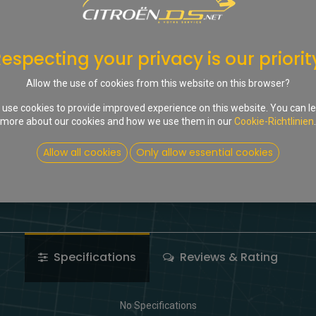
Nur 1 Stck. auf Lager.
In d
especting your privacy is our priorit
Auf die Wunschliste
Allow the use of cookies from this website on this browser?
use cookies to provide improved experience on this website. You can l
Share :
more about our cookies and how we use them in our
Cookie-Richtlinien
.
Terms and Conditions
Allow all cookies
Only allow essential cookies
Specifications
Reviews & Rating
No Specifications