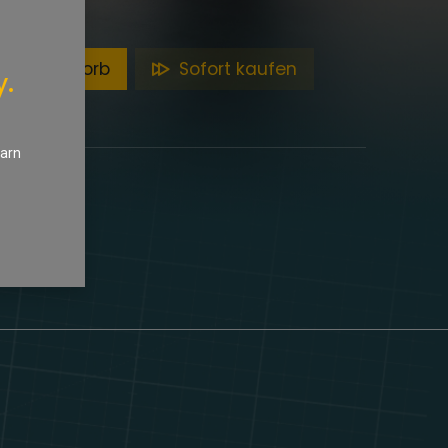
en Warenkorb
Sofort kaufen
y.
earn