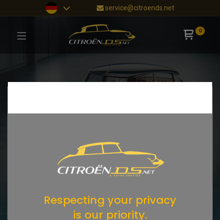
service@citroends.net
0
Respecting your privacy
is our priority.