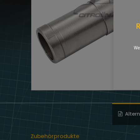
R
We 
Alter
Zubehörprodukte