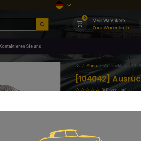
0
Mein Warenkorb
Zum Warenkorb
Kontaktieren Sie uns
Shop
Ausrücklager 1969
[104042] Ausrüc
(0 Rezension)
Citroën 5417535
92,56
€
inkl. MwSt.
Kaution