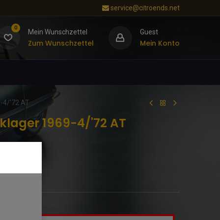
service@citroends.net
0
Mein Wunschzettel
Guest
Zum Wunschzettel
Mein Konto
-4/'72 AT
klager 1969-4/'72 AT