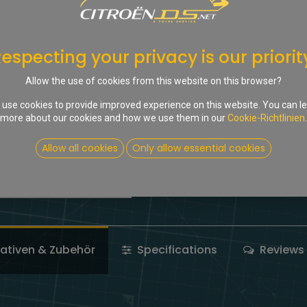
Ja, ich sende das gebrau
Eingang meines Gebrauc
Bankkonto, fügen Sie bi
especting your privacy is our priorit
Compare
Auf die Wu
Allow the use of cookies from this website on this browser?
Kontaktieren Sie uns
use cookies to provide improved experience on this website. You can l
more about our cookies and how we use them in our
Cookie-Richtlinien
.
Share :
Allow all cookies
Only allow essential cookies
Terms and Conditions
nativen & Zubehör
Specifications
Reviews 