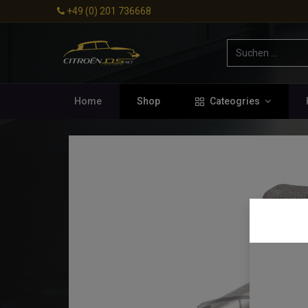
+49 (0) 201 736668
Home
Shop
Cateogries