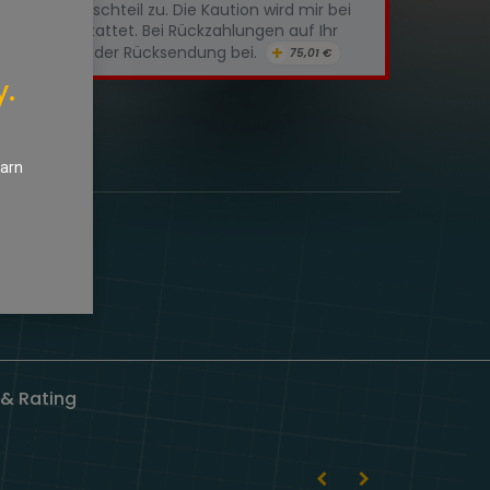
chte Austauschteil zu. Die Kaution wird mir bei
htteils erstattet. Bei Rückzahlungen auf Ihr
+
tte IBAN+BIC der Rücksendung bei.
75,01
€
y.
nschliste
earn
& Rating