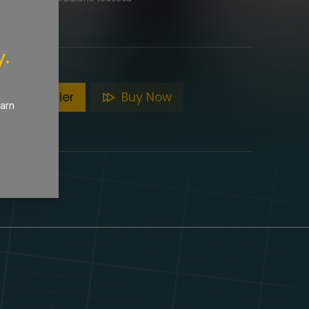
y.
ter au panier
Buy Now
earn
eri