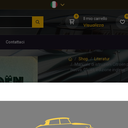
0
0
Il mio carrello
Visualizza
Contattaci
Shop
Literatur
Manuale di istruzioni Citroën pe
nuovo, 01/49, edizione inglese
[918293] Manuale 
modello a sei cil
originale e nuovo
(0 recensione)
Istruzioni per l'uso DS19, ID19, ID