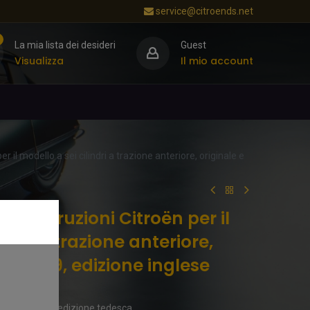
service@citroends.net
La mia lista dei desideri
Guest
Visualizza
Il mio account
r il modello a sei cilindri a trazione anteriore, originale e
di istruzioni Citroën per il
indri a trazione anteriore,
, 01/49, edizione inglese
 F, ORIGINALI, l'edizione tedesca