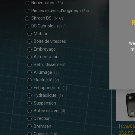
Nouveautés
(53)
Pièces neuves d'origines
(154)
Citroën DS
(6163)
R
DS Cabriolet
(298)
Moteur
Boite de vitesses
We 
94,43
mo
Embrayage
Alimentation
Refroidissement
Allumage
(2)
Electricité
(2)
Échappement
(1)
Hydraulique
(1)
Suspension
Butée essieu
(4)
Direction
Bremsen
262,55
Chassis
(18)