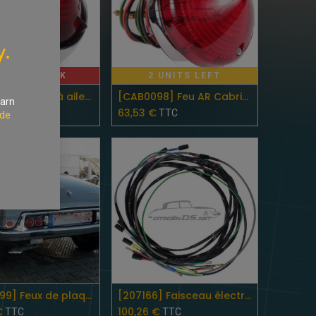
y.
UT OF STOCK
2 UNITS LEFT
Add to Cart
[CAB0097] Feu AR à aileron Cabriolet jusque 1967
[CAB0098] Feu AR Cabriolet
earn
€
63,53
€
TTC
TTC
 de
Add to Cart
Add to Cart
[CAB0099] Feux de plaque d´immatriculation Cabriolet, la paire
[207166] Faisceau électrique dans aile AVG 1962 - 7/67
€
100,26
€
TTC
TTC