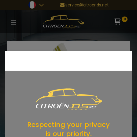
service@citroends.net
0
Respecting your privacy
is our priority.