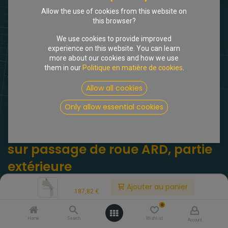
Allow the use of cookies from this website on
this browser?
We use cookies to provide improved
experience on this website. You can learn
more about our cookies and how we use
them in our
Politique en matière de cookies
.
Shop
Break, montant arrière sur passage de roue ARD, partie
Allow all cookies
extérieure
Only allow essential cookies
[512561] Break, montant arrière
sur passage de roue ARD, partie
extérieure
Price:
(0 avis)
Ajouter au panier
187,82
€
Panneau extérieur du passage de roue du montant arrière droit,
0
fidèle au panneau de réparation d'origine
Home
Search
Wishlist
Account