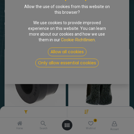
Allow the use of cookies from this website on
Stoßstange vorne/hinten
Verglasung
this browser?
We use cookies to provide improved
Zündung
experience on this website. You can learn
more about our cookies and how we use
them in our
Cookie-Richtlinien
.
Shop
2 items found.
Allow all cookies
Only allow essential cookies
Filters
Name (A-Z)
[514030] Gummiaufhängung Kotflügel vorne (an A-Säule)
[512111] Moosgummidichtung 1,98m
0
6,55
€
14,58
€
Brutto
Brutto
Home
Search
Wishlist
Account